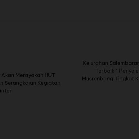
Kelurahan Salembaran
Terbaik 1 Penyel
I Akan Merayakan HUT
Musrenbang Tingkat 
n Serangkaian Kegiatan
Banten