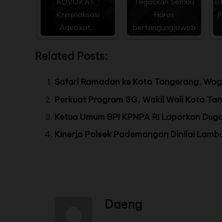
ADVOKAT' :
Tegaskan Semua
B
Kriminalisasi
Harus
P
Advokat…
bertangungjawab
Related Posts:
Safari Ramadan ke Kota Tangerang, Wagub
Perkuat Program 3G, Wakil Wali Kota Ta
Ketua Umum BPI KPNPA RI Laporkan Dugaa
Kinerja Polsek Pademangan Dinilai Lam
Daeng