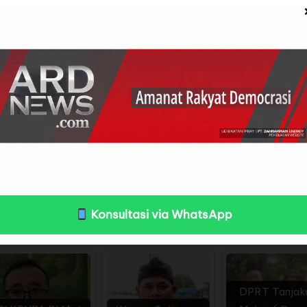
ngsung pencabutan pagar laut.
Teluknaga Ormas Pemuda Pancasila meninjau lokasi pem
asarkan pantauan awak Media, Anggota dan Jajaran P
halang-halangi jalannya Nelayan untuk cari nafkah itu s
da Pancasila.
a Pancasila, untuk menolak adanya pemagaran laut di
n Aparat setempat terutama ada di Wilayah Tanjung P
skan masalah ini”, kata Iman Hidayat.
ila PAC Teluknaga dibagi menjadi 9 (Sembilan) Rant
Konsultasi via WhatsApp
ususnya di Wilayah Teluknaga terus bersinergi denga
DPRT Tanjak