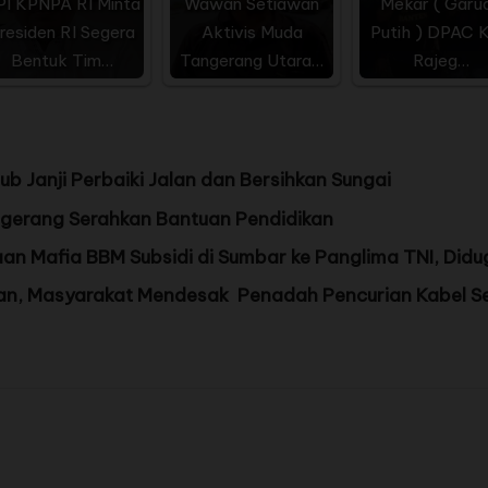
PI KPNPA RI Minta
Wawan Setiawan
Mekar ( Garu
residen RI Segera
Aktivis Muda
Putih ) DPAC K
Bentuk Tim…
Tangerang Utara…
Rajeg…
 Janji Perbaiki Jalan dan Bersihkan Sungai
ngerang Serahkan Bantuan Pendidikan
n Mafia BBM Subsidi di Sumbar ke Panglima TNI, Did
ban, Masyarakat Mendesak Penadah Pencurian Kabel S