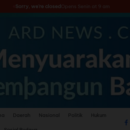
Sorry, we're closed
Opens Senin at 9 am
ma
Daerah
Nasional
Politik
Hukum
Sosial Budaya