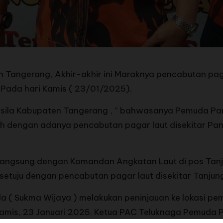
ngerang, Akhir-akhir ini Maraknya pencabutan pagar
 Pada hari Kamis ( 23/01/2025).
ila Kabupaten Tangerang , ” bahwasanya Pemuda Panc
h dengan adanya pencabutan pagar laut disekitar Pan
langsung dengan Komandan Angkatan Laut di pos Tan
etuju dengan pencabutan pagar laut disekitar Tanjun
( Sukma Wijaya ) melakukan peninjauan ke lokasi pem
 Kamis, 23 Januari 2025. Ketua PAC Teluknaga Pemuda