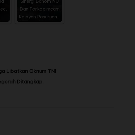
da
Sinergi Banom NU
ec.
Dan Forkopimcam
Kejayan Pasuruan…
uga Libatkan Oknum TNI
egerah Ditangkap.