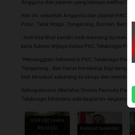
Anggota dan jajaran yang lainnya melihat la
Hari ini, sejumlah Anggota dan jajaran PAC 
Pasir, Teluk Naga, Tangerang, Banten. Berd
“Jadi kita lihat sendiri tadi memang itu meng
kata Sukma Wijaya Ketua PAC Teluknaga Pemu
“Menanggapi Sekretaris PAC Teluknaga Pemud
Tangerang , dan harus bersinergi lagi denga
laut tersebut sekarang ini setuju dan membere
Sebagaimana diketahui Ormas Pemuda Pancas
Teluknaga bilamana ada kegiatan-kegiatan kh
KERUNTUHAN
PROFESI
Rahmad Sukendar: