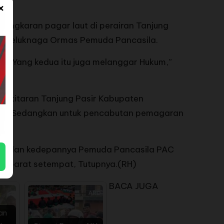
×
bongkaran pagar laut di perairan Tanjung
AC Teluknaga Ormas Pemuda Pancasila.
atu. Yang kedua itu juga melanggar Hukum,”
sekitaran Tanjung Pasir Kabupaten
asir. Sedangkan untuk pencabutan pemagaran
ing dan kedepannya Pemuda Pancasila PAC
n Aparat setempat, Tutupnya.(RH)
BACA JUGA
an