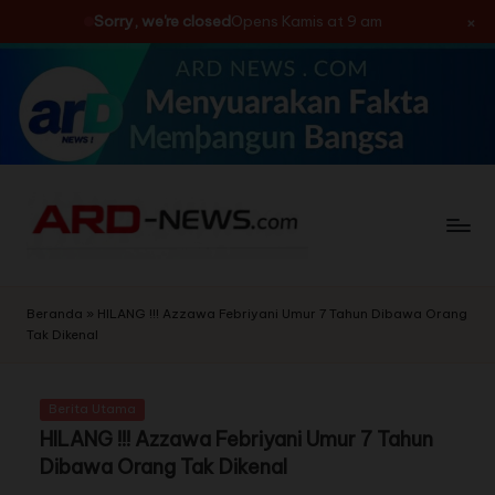
×
Sorry, we're closed
Opens Kamis at 9 am
Skip
to
content
Beranda
»
HILANG !!! Azzawa Febriyani Umur 7 Tahun Dibawa Orang
Tak Dikenal
Berita Utama
HILANG !!! Azzawa Febriyani Umur 7 Tahun
Dibawa Orang Tak Dikenal