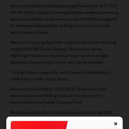
Bayu yang bekerja sebagai petugas keamanan di RT.013
RW.09 Sunter Agung ini mengakui kalau anaknya memang
selalu main keluar rumah namun pada hari Rabu tanggal 8
itu anaknya tidak pulang-pulang dan membuat resah
kedua orang tuanya.
Menurut info yang diperoleh media ini dari salah seorang
anggota FKDM Sunter Agung, Seva sudah sering
diperingati kedua orang tuanya agar anak ini jangan
dibiarkan bebas begitu keluar dari rumah bermain.
“Orang tuanya ngeyel sih, sejak nyasar (sebelumnya),
udah saya ocehin,”ucap Seva.
Rencana hari ini Sabtu, 11/01/2025, Bayu baru akan
membuat laporan hilang anak pertamanya dari 2
bersaudara ini ke Polsek Tanjung Priok.
Bila ada yang melihat anak ini bisa menghubungi 0858
9011 6522 (Bayu Dian, ayah) atau 087884498882.
×
(Red).