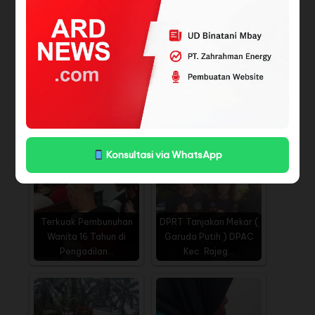
BACA JUGA
Semarakkan HUT Kota
Jakarta ke 498, LMK
Sunter Agung…
Cantik, ya? "Cantik!"
Konsultasi via WhatsApp
Terkuak Pembunuhan
DPRT Tanjakan Mekar (
Wanita 16 Tahun di
Garuda Putih ) DPAC
Pengadilan…
Kec. Rajeg…