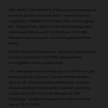
ARD-NEWS.COM.JAKARTA // Seorang anak perempuan
bernama Azzawa Febriyani umur 7 tahun beralamat
tinggal di JL. MAWAR 2 RT.05 RW.03 Kel. Sunter Agung,
kec. Tanjung Priok, Jakarta Utara telah meninggalkan
rumah sejak Rabu siang 8 /01/2025 jam 12.00.WIB.
Memakai baju warna pink corak putih gambar Mickey
Mouse.
Menurut Bayu Dian Febriyanto, ayah dari anak tersebut,
bocah ini sekitar jam 12.00 WIB siang hari Rabu
meninggalkan rumah pergi bermain.
“Azzawa pergi bermain sekitar jam.12 setelah sore gak
pulang-pulang, saya cari-cari dan ketemu dengan
security JIS, dia mengatakan melihat anak tersebut
dibawa seorang nenek berambut pendek, berpostur
bogel warna kulit hitam naik Jaklingko ke arah
Papanggo,” pungkap Bayu kepada media ini, Sunter
Agung, 10/01/2025.