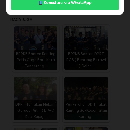
Konsultasi via WhatsApp
Penulis : Muhammad Andika Putra
BACA JUGA
BPPKB Banten Ranting
BPPKB Banten DPRT
Poris Gaga Baru Kota
PGB ( Benteng Betawi
Tangerang…
) Gelar…
DPRT Tanjakan Mekar (
Penyerahan SK Tingkat
Garuda Putih ) DPAC
Ranting Se-Kecamatan
Kec. Rajeg…
Karang…