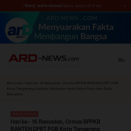
×
Sorry, we're closed
Opens Jumat at 9 am
Skip
to
content
Beranda
»
Hari ke- 16 Ramadan, Ormas BPPKB BANTEN DPRT PGB
Kota Tangerang Adakan Santunan Anak Yatim Piatu dan Buka
Bersama
Berita Utama
Hari ke- 16 Ramadan, Ormas BPPKB
BANTEN DPRT PGB Kota Tangerang