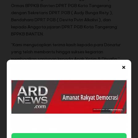
Ormas BPPKB Banten DPRT PGB Kota Tangerang
dengan Sekretaris DPRT PGB ( Audy Bunga Risty ),
Bendahara DPRT PGB ( Devita Putri Alkalivi ), dan
kepada Anggota jajaran DPRT PGB Kota Tangerang
BPPKB BANTEN.
“Kami mengucapkan terima kasih kepada para Donatur
yang telah membantu hingga sukses kegiatan
membagikan santunan kepada Anak Yatim & Dhuafa,”
×
ujar Ketua BPPKB Banten DPRT PGB – DPAC Batuceper (
Ketua Miko ) dalam sambutannya di acara tersebut.
Dalam tausiahnya, Ustadz mengapresiasi kegiatan
berbagi santunan kepada anak Yatim dan Dhuafa ini
sebagai bagian dari kecintaan untuk mengkampanyekan
ajaran Nabi Muhammad SAW tentang perlunya
memelihara anak yatim.
“Siapa orang yang memelihara anak yatim nanti di Surga
Allah SWT akan tempatkan bersama Nabi Muhammad
SAW,” Tutupnya Ustadz.