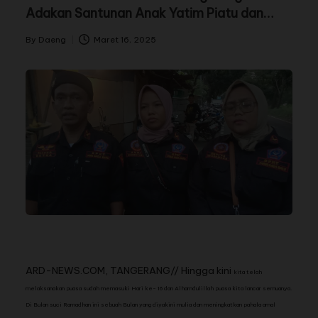
Adakan Santunan Anak Yatim Piatu dan
Buka Bersama
By
Daeng
Maret 16, 2025
ARD-NEWS.COM, TANGERANG// Hingga kini
kita telah
melaksanakan puasa sudah memasuki Hari ke- 16 dan Alhamdulillah puasa kita lancar semuanya.
Di Bulan suci Ramadhan ini sebuah Bulan yang diyakini mulia dan meningkatkan pahala amal