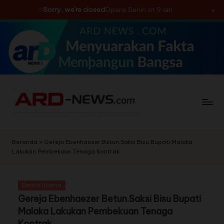
×
Sorry, we're closed
Opens Senin at 9 am
Skip
to
content
Beranda
»
Gereja Ebenhaezer Betun.Saksi Bisu Bupati Malaka
Lakukan Pembekuan Tenaga Kontrak
Berita Utama
Gereja Ebenhaezer Betun.Saksi Bisu Bupati
Malaka Lakukan Pembekuan Tenaga
Kontrak