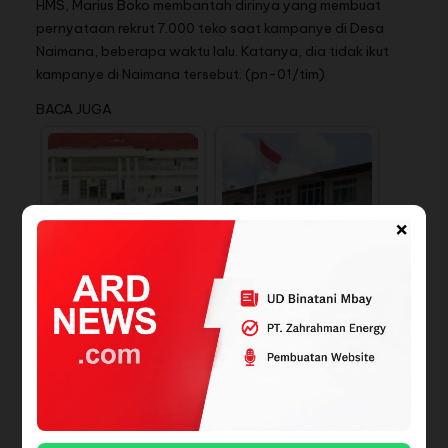
HMS, Marius Boko membantah dirinya yang membuat
pernyataan rekrut 7.000 teko saat kampanye di Desa
Naimana, beberapa waktu lalu. Katanya, dia tidak ikut
kampanye di Naimana tersebut. (pn-01/tim)
BACA JUGA
×
Sekda Surati
Perangkat Daerah
Malaka Hentikan…
Ketum GEKIRA Bertemu
KERUNTUHAN PROFESI
Menag, Bahas Seputar
ADVOKAT' :
Gereja dan…
Kriminalisasi Advokat…