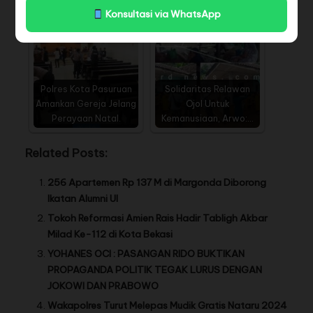
Konsultasi via WhatsApp
Polres Kota Pasuruan
Solidaritas Relawan
Amankan Gereja Jelang
Ojol Untuk
Perayaan Natal.
Kemanusiaan, Arwo:…
Related Posts:
256 Apartemen Rp 137 M di Margonda Diborong
Ikatan Alumni UI
Tokoh Reformasi Amien Rais Hadir Tabligh Akbar
Milad Ke-112 di Kota Bekasi
YOHANES OCI : PASANGAN RIDO BUKTIKAN
PROPAGANDA POLITIK TEGAK LURUS DENGAN
JOKOWI DAN PRABOWO
Wakapolres Turut Melepas Mudik Gratis Nataru 2024