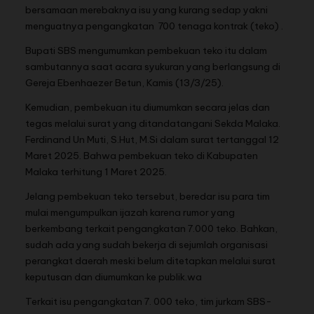
bersamaan merebaknya isu yang kurang sedap yakni
menguatnya pengangkatan 700 tenaga kontrak (teko) .
Bupati SBS mengumumkan pembekuan teko itu dalam
sambutannya saat acara syukuran yang berlangsung di
Gereja Ebenhaezer Betun, Kamis (13/3/25).
Kemudian, pembekuan itu diumumkan secara jelas dan
tegas melalui surat yang ditandatangani Sekda Malaka.
Ferdinand Un Muti,
S.Hut
,
M.Si
dalam surat tertanggal 12
Maret 2025. Bahwa pembekuan teko di Kabupaten
Malaka terhitung 1 Maret 2025.
Jelang pembekuan teko tersebut, beredar isu para tim
mulai mengumpulkan ijazah karena rumor yang
berkembang terkait pengangkatan 7.000 teko. Bahkan,
sudah ada yang sudah bekerja di sejumlah organisasi
perangkat daerah meski belum ditetapkan melalui surat
keputusan dan diumumkan ke publik.wa
Terkait isu pengangkatan 7. 000 teko, tim jurkam SBS-