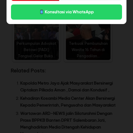
Sertifikat Tanda…
Gugat…
Konsultasi via WhatsApp
Perkumpulan Advokat
Terkuak Pembunuhan
Betawi (PADI)
Wanita 16 Tahun di
Tangsel.Gelar Buka…
Pengadilan…
Related Posts:
Kapolda Metro Jaya Ajak Masyarakat Bersinergi
Ciptakan Pilkada Aman , Damai dan Kondusif ,
Kehadiran Kosambi Media Center Akan Bersinergi
Kepada Pemerintah, Pengusaha dan Masyarakat
Wartawan ARD-NEWS jalin Silaturahmi Dengan
Prass BPPKB Banten DPRT Salembaran Jati,
Menghadirkan Media Ditengah Kehidupan