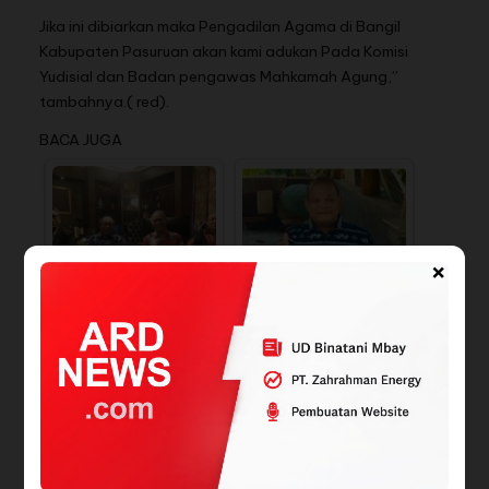
Jika ini dibiarkan maka Pengadilan Agama di Bangil
Kabupaten Pasuruan akan kami adukan Pada Komisi
Yudisial dan Badan pengawas Mahkamah Agung,”
tambahnya.( red).
BACA JUGA
×
KERUNTUHAN PROFESI
Diduga Kasus Penipuan
ADVOKAT' :
Bos PT.Cahaya
Kriminalisasi Advokat…
Kencana Mas ,…
Syamsul Jahidin
Siswa SMK Patriot
Advokat dan
Nusantara Terima
Negarawan Berani