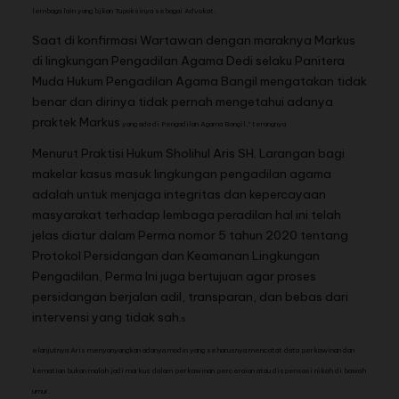
lembaga lain yang bjkan Tupoksinya sebagai Advokat.
Saat di konfirmasi Wartawan dengan maraknya Markus
di lingkungan Pengadilan Agama Dedi selaku Panitera
Muda Hukum Pengadilan Agama Bangil mengatakan tidak
benar dan dirinya tidak pernah mengetahui adanya
praktek Markus
yang ada di Pengadilan Agama Bangil,” terangnya
Menurut Praktisi Hukum Sholihul Aris SH. Larangan bagi
makelar kasus masuk lingkungan pengadilan agama
adalah untuk menjaga integritas dan kepercayaan
masyarakat terhadap lembaga peradilan hal ini telah
jelas diatur dalam Perma nomor 5 tahun 2020 tentang
Protokol Persidangan dan Keamanan Lingkungan
Pengadilan, Perma Ini juga bertujuan agar proses
persidangan berjalan adil, transparan, dan bebas dari
intervensi yang tidak sah.
S
elanjutnya Aris menyanyangkan adanya
modin yang seharusnya mencatat data perkawinan dan
kematian bukan malah jadi markus dalam perkawinan perceraian atau dispensasi nikah di bawah
umur.