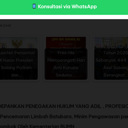
psi.
Konsultasi via WhatsApp
i di Indonesia. Kami bermitra dengan aparat penegak hukum baik Kejaksaan, KPK, Kep
di.(
red)
sisten Penasihat
Pres rilis
Tahun 202
Khusus Presiden
Memperingati Hari
Sebanyak 444
Bidang Polkam
Anti Korupsi
Asal Suban
dan…
Sedunia:…
Berangkat…
DEPANKAN PENEGAKAN HUKUM YANG ADIL , PROFESI
Pencemaran Limbah Batubara, Minim Pengawasan pem
irombak Oleh Kementerian BUMN