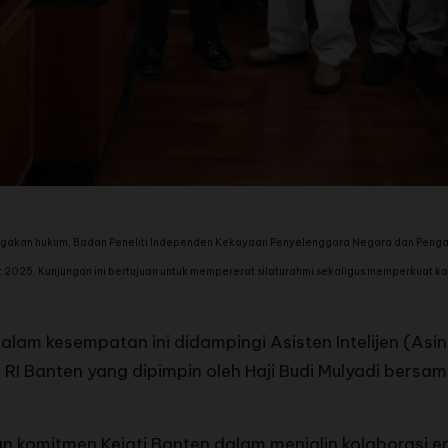
akan hukum, Badan Peneliti Independen Kekayaan Penyelenggara Negara dan Pengawa
et 2025. Kunjungan ini bertujuan untuk mempererat silaturahmi sekaligus memperkuat
dalam kesempatan ini didampingi Asisten Intelijen (Asint
I Banten yang dipimpin oleh Haji Budi Mulyadi bersama
komitmen Kejati Banten dalam menjalin kolaborasi er