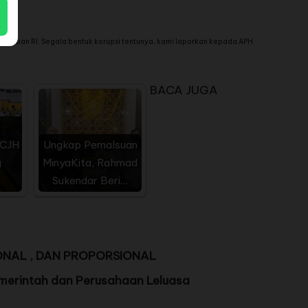
olisian RI. Segala bentuk korupsi tentunya, kami laporkan kepada APH
BACA JUGA
6
 CJH
Ungkap Pemalsuan
g
MinyaKita, Rahmad
Sukendar Beri…
ONAL , DAN PROPORSIONAL
erintah dan Perusahaan Leluasa