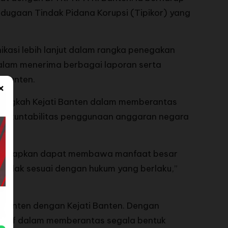
 dugaan Tindak Pidana Korupsi (Tipikor) yang
kasi lebih lanjut dalam rangka penegakan
dalam menerima berbagai laporan serta
i Banten.
×
-langkah Kejati Banten dalam memberantas
n akuntabilitas penggunaan anggaran negara
i diharapkan dapat membawa manfaat besar
tindak sesuai dengan hukum yang berlaku,”
 Banten dengan Kejati Banten. Dengan
fektif dalam memberantas segala bentuk