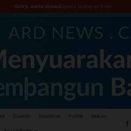
Sorry, we're closed
Opens today at 9 am
ma
Daerah
Nasional
Politik
Hukum
Sosial Budaya