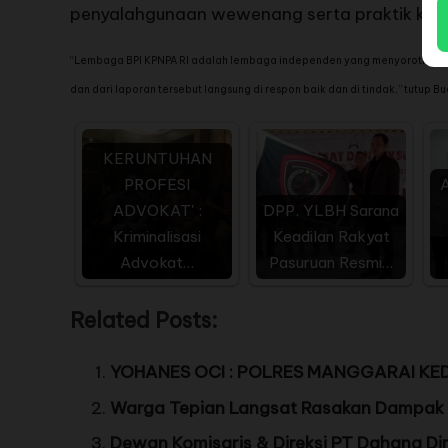
penyalahgunaan wewenang serta praktik koru
“Lembaga BPI KPNPA RI adalah lembaga independen yang menyoroti korups
dan dari laporan tersebut langsung di respon baik dan di tindak,” tutup Bu
KERUNTUHAN
PROFESI
A
ADVOKAT' :
DPP. YLBH Sarana
Kriminalisasi
Keadilan Rakyat
Advokat…
Pasuruan Resmi…
Related Posts:
YOHANES OCI : POLRES MANGGARAI KE
Warga Tepian Langsat Rasakan Dampak 
Dewan Komisaris & Direksi PT Dahana D