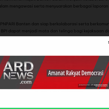
s dalam mengawasi serta menyuarakan berbagai laporan
NPARI Banten dan siap berkolaborasi serta berkomuni
 BPI dapat menjadi mata dan telinga bagi kejaksaan 
n anggaran maupun tindak pidana lainnya,” ujar Kajat
kan kesiapan pihaknya untuk mendukung penuh langkah
Banten berkomitmen dalam mengawal transparansi da
h kejaksaan dalam menjalankan tugasnya. Sinergi in
 bahwa setiap tindakan korupsi bisa diungkap dan di
12/3/25).
ting dalam memperkuat koordinasi antara BPI KPNPA RI
kum di wilayah Banten semakin kuat, transparan, dan e