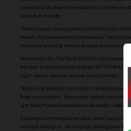
organisasi ini dapat menjadi mitra strategi
terjadi di daerah.
“Kami sangat mengapresiasi kedatangan BPIKP
hukum dan pemberantasan korupsi. Kehadiran
informasi penting terkait dugaan penyimpanga
Sementara itu, Haji Budi Mulyadi menyampai
korupsi. Ia menegaskan bahwa BPI KPNPA RI 
agar sesuai dengan aturan yang berlaku.
“Kami siap bekerja sama dan mendukung penu
bagi masyarakat, khususnya dalam memastikan
ujar Budi Mulyadi kepada awak media, Rabu (
Kunjungan ini menjadi langkah awal yang pen
adanya sinergi ini, diharapkan penegakan hu