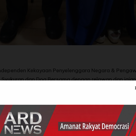
ndependen Kekayaan Penyelenggara Negara & Pengawas
yukuran dan Doa Bersama dengan relawan dan jajara
yukur sukses nya pelaksanaan Pemilu Kada Di Banten
um BPI KPNPA RI mengucapkan selamat kepada pasang
takusumah, yang unggul dalam hitung cepat di Pilkada
tas kemenangan Andra Soni dan Dimyati Natakusumah 
erubahan dan regenerasi di Banten , ujar Tebe Sukend