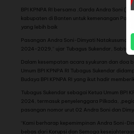
BPI KPNPA RI bersama ,Garda Andra Soni ( GA
kabupaten di Banten untuk kemenangan Pasl
yang lebih baik
Pasangan Andra Soni-Dimyati Natakusumah ber
2024-2029,” ujar Tubagus Sukendar, Sabtu (3
Dalam kesempatan acara syukuran dan doa be
Umum BPI KPNPA RI Tubagus Sukendar didamping
Budaya BPI KPNPA RI yang ikut hadir member
Tubagus Sukendar sebagai Ketua Umum BPI KPN
2024, termasuk penyelenggara Pilkada, ,peg
pasangan nomor urut 02 Andra Soni dan Dim
“Kami berharap kepemimpinan Andra Soni-Di
bebas dari Korupsi dan Semoga kesejahteraa