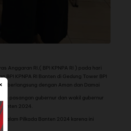
 Anggaran RI,( BPI KPNPA RI ) pada hari
n BPI KPNPA RI Banten di Gedung Tower BPI
×
 2024 berlangsung dengan Aman dan Damai
an pasangan gubernur dan wakil gubernur
 Banten 2024.
dalam Pilkada Banten 2024 karena ini
ar