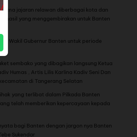
rsama jajaran relawan diberbagai kota dan
n hasil yang menggembirakan untuk Banten
an Wakil Gubernur Banten untuk periode
ket sembako yang dibagikan langsung Ketua
 Humas , Artis Lilis Karlina Kadiv Seni Dan
 kecamatan di Tangerang Selatan
hak yang terlibat dalam Pilkada Banten
 yang telah memberikan kepercayaan kepada
ata bagi Banten dengan jargon nya Banten
 Tebe Sukendar