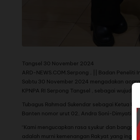
Tangsel 30 November 2024
ARD-NEWS.COM.Serpong , || Badan Peneliti I
Sabtu 30 November 2024 mengadakan acara S
KPNPA RI Serpong Tangsel , sebagai wujud s
Tubagus Rahmad Sukendar sebagai Ketua Um
Banten nomor urut 02, Andra Soni-Dimyati Na
“Kami mengucapkan rasa syukur dan bangga a
adalah murni kemenangan Rakyat yang ingin p