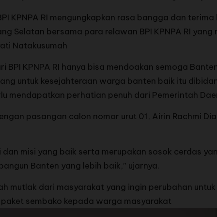
 BPI KPNPA RI mengungkapkan rasa bangga dan terima
ang Selatan bersama para relawan BPI KPNPA RI yang
yati Natakusumah
i BPI KPNPA RI hanya bisa mendoakan semoga Banten y
uang untuk kesejahteraan warga banten baik itu dibid
lu mendapatkan perhatian penuh dari Pemerintah Dae
 dengan pasangan calon nomor urut 01, Airin Rachmi D
i dan misi yang baik serta merupakan sosok cerdas yan
gun Banten yang lebih baik,” ujarnya.
 mutlak dari masyarakat yang ingin perubahan untuk 
0 paket sembako kepada warga masyarakat