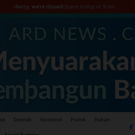
Sorry, we're closed
Opens today at 9 am
ma
Daerah
Nasional
Politik
Hukum
Sosial Budaya