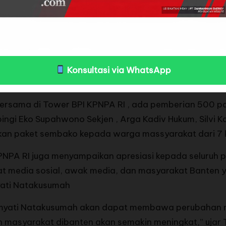
S), Relawan Andra Soni( RASO ) pro aktif berjuang be
on 02 Andra Soni dan Dimyati Natakusumah membuahka
dasarkan hitungan cepat terpilih menjadi Gubernur d
Konsultasi via WhatsApp
0/11).
rsama di Tower BPI KPNPA RI , ada pemberian 500 pa
i Eko Supahwono Sekjen , Arga Kadiv Hukum, Silvi Kadiv
ikan paket sembako kepada warga massyarakat dari 7
PA RI juga menyampaikan apresiasi kepada seluruh pi
iat media sosial, awak media, dan masyarakat Banten
yati Natakusumah
myati Natakusumah akan dapat membawa perubahan ny
n masyarakat dibanten akan semakin meningkat,” ujar