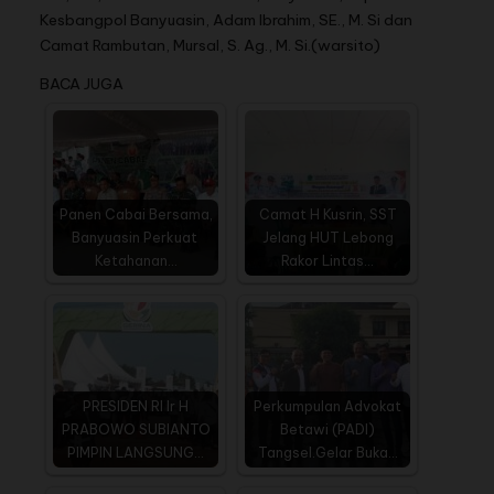
Kesbangpol Banyuasin, Adam Ibrahim, SE., M. Si dan
Camat Rambutan, Mursal, S. Ag., M. Si.(warsito)
BACA JUGA
Panen Cabai Bersama,
Camat H Kusrin, SST
Banyuasin Perkuat
Jelang HUT Lebong
Ketahanan…
Rakor Lintas…
PRESIDEN RI Ir H
Perkumpulan Advokat
PRABOWO SUBIANTO
Betawi (PADI)
PIMPIN LANGSUNG…
Tangsel.Gelar Buka…