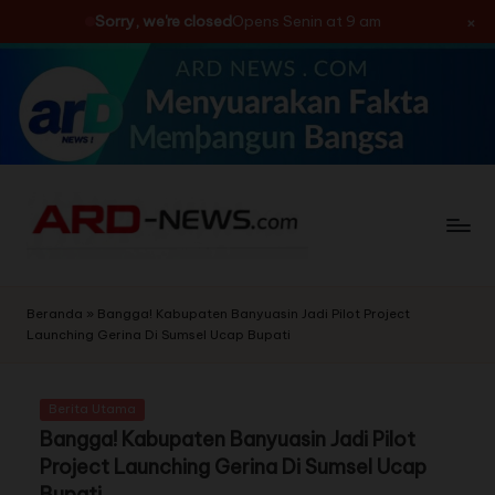
×
Sorry, we're closed
Opens Senin at 9 am
Skip
to
content
Beranda
»
Bangga! Kabupaten Banyuasin Jadi Pilot Project
Launching Gerina Di Sumsel Ucap Bupati
Berita Utama
Bangga! Kabupaten Banyuasin Jadi Pilot
Project Launching Gerina Di Sumsel Ucap
Bupati