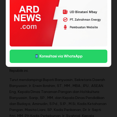
Apalagi sejak ratusan tahun yang lalu, bangsa kita,
rakyat kita mendambakan ketahanan pangan. Prabowo
juga mengapresiasi inovasi ustad Adi Hidayat yang
menjadi inisiator gerakan Indonesia Menanam (Gerina).
Sumatera Selatan, Kabupaten Banyuasin potensinya luar
biasa. Kita akan ciptakan Indonesia dengan wajah kuat
dengan memiliki ketahanan pangan yang kuat. “Kita
Indonesia bermartabat, tidak akan mengemis, Kita kaya
Konsultasi via WhatsApp
sumber daya alam, Kita kuatkan langkah menuju
Indonesia Emas 2045,” tutup orang nomor satu di
Republik ini.
Turut mendampingi Bupati Banyuasin, Sekretaris Daerah
Banyuasin, Ir. Erwin Ibrahim, ST., MM., MBA., IPU., ASEAN.
Eng, Kepala Dinas Tanaman Pangan dan Holtikultura
Banyuasin, Sarip, SP., MM, dan Kepala Dinas Pendidikan
dan Budaya, Aminudin, S.Pd., S.IP., M.Si, Kadis Ketahanan
Pangan, Masita Liani, SP, Kadis Perikanan, Dr. Ir. Septi
fitri, MM, Plt Kadis Perkebunan, Ir. Syahrial, Kepala