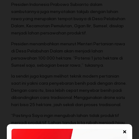
Presiden Indonesia Prabowo Subianto dalam
sambutannya juga menyatakan takjub dengan lahan
rawa yang merupakan tempat buaya di Desa Pelabuhan
Dalam, Kecamatan Pemulutan, Ogan Ilir, Sumsel, disulap
menjadi lahan persawahan produktif.
Presiden menambahkan menurut Menteri Pertanian rawa
di Desa Pelabuhan Dalam akan menjadi lahan
persawahan 100.000 hektare. “Potensi 1 juta hektare di
Sumsel saja, sebagian besar rawa,” tukasnya.
Ia sendiri juga kagum melihat teknik modern pertanian
saat ini yakni cara penyebaran benih padi dengan drone.
Dengan cara itu, bisa lebih cepat menyebar benih padi
dibandingkan cara tradisional. Menggunakan drone satu
hari bisa 25 hektare, jauh sekali dari proses tradisional.
“Pastinya Saya ingin mengubah lahan tidak produktif
menjadi produktif. Lahan tandus kita rubah menjadi hijau,
×
makmur. Dimana tidak ada air, kita usahakan air,”
tegasnya.