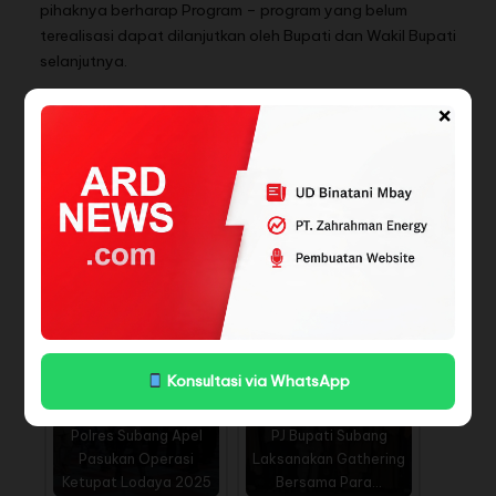
pihaknya berharap Program – program yang belum
terealisasi dapat dilanjutkan oleh Bupati dan Wakil Bupati
selanjutnya.
“Banyak pembangunan yang sudah kami realisasikan baik
×
pembangunan jalan, Sekolah, sarana Kesehatan dan lain
sebagainya. Kami mohon maaf jika ada kekurangan
semoga Bupati dan Wakil Bupati yang baru nanti bisa
melanjutkan perjuangan kamu dalam membangun
Pandeglang, Tutupnya.
Penulis : Muhammad Andika Putra
BACA JUGA
Konsultasi via WhatsApp
Polres Subang Apel
PJ Bupati Subang
Pasukan Operasi
Laksanakan Gathering
Ketupat Lodaya 2025
Bersama Para…