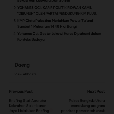
Bekasi Heri Koswara Dan Solihin
YOHANES OCI : KARIR POLITIK RIDWAN KAMIL
“DIBUNUH” OLEH PARTAI PENDUKUNG KIM PLUS.
KMP Cinta Palestina Meriahkan Pawai Ta’aruf
Sambut 1 Muharram 1448 H di Bangil
Yohanes Oci: Gestur Jokowi Harus Dipahami dalam
Konteks Budaya
Daeng
View All Posts
Previous Post
Next Post
Briefing Staf Aparatur
Polres Bengkulu Utara
Kelurahan Salembaran
mendukung program
Jaya Melakukan Briefing
prioritas pemerintah untuk