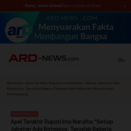
×
Sorry, we're closed
Opens Senin at 9 am
Skip
to
content
Beranda
»
Apel Terakhir Bupati Irna Narulita: “Setiap Jabatan Ada
Batasnya, Teruslah Bekerja Dengan Baik Melayani Masyarakat
Pandeglang
Berita Utama
Apel Terakhir Bupati Irna Narulita: “Setiap
Jabatan Ada Batasnya, Teruslah Bekerja