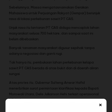
Sebelumnya, Massa mengatasnamakan Gerakan
Mahasiswa untuk Perjuangan Rakyat (Gempar) berunjuk
rasa di lokasi perkebunan sawit PT CAS.
Unjuk rasa itu lantaran PT CAS diduga mencaplok lahan
masyarakat seluas 700 hektare, dan sampai saat ini
belum dibebaskan.
Banyak tanaman masyarakat digusur sepihak tanpa
adanya negosiasi dan ganti rugi.
Tak hanya itu, pembukaan lahan perkebunan kelapa
sawit PT CAS berada di atas bukit dan di daerah aliran
sungai.
Atas protes itu, Gubernur Sulteng Anwar Hafid
menerbitkan surat permintaan klarifikasi kepada Bupati
Morowali Utara, Delis Julkarson Hehi terkait operasional
PT CAS.
×
Dalam surat tersebut juga disampaikan hasil koordinasi