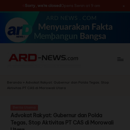
×
Sorry, we're closed
Opens Senin at 9 am
Skip
to
content
Beranda
»
Advokat Rakyat: Gubernur dan Polda Tegas, Stop
Aktivitas PT CAS di Morowali Utara
Berita Utama
Advokat Rakyat: Gubernur dan Polda
Tegas, Stop Aktivitas PT CAS di Morowali
Utara