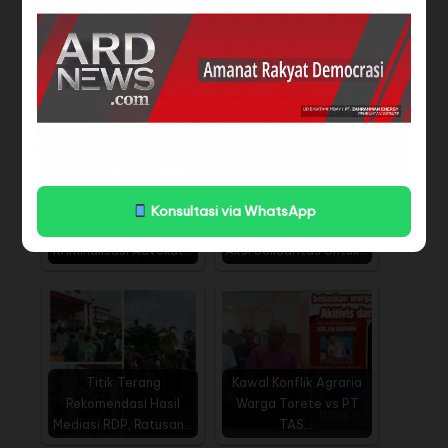
Pemprov dengan Kantor Wilayah ATR/BPN Sulteng
bahwa PT CAS belum mengantongi Hak Atas Tanah
berupa Hak Guna Usaha (HGU)
BACA JUGA
KERUNTUHAN PROFESI
Konsultasi via WhatsApp
ADVOKAT' :
Advokat Rakyat Firman
Kriminalisasi Advokat…
Aksi Solidaritas Untuk…
Titik Terang
Kawal Konflik Agraria
Rekomendasi Hasil
Warga Torete vs PT
Mediasi RDP, Ratusan…
TAS,…