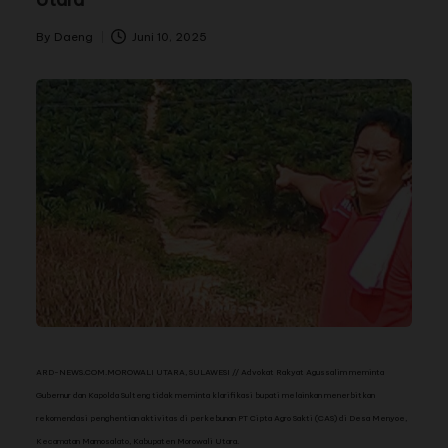
By
Daeng
Juni 10, 2025
ARD-NEWS.COM.MOROWALI UTARA, SULAWESI // Advokat Rakyat Agussalim meminta
Gubernur dan Kapolda Sulteng tidak meminta klarifikasi bupati melainkan menerbitkan
rekomendasi penghentian aktivitas di perkebunan PT Cipta Agro Sakti (CAS) di Desa Menyoe,
Kecamatan Mamosalato, Kabupaten Morowali Utara.