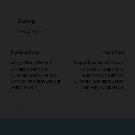
Daeng
View All Posts
Previous Post
Next Post
Warga Desa Cimanis
Tegas! Presiden Prabowo
Dirugikan, Rahmad
Cabut IUP Tambang di
Sukendar Desak Pemda
Raja Ampat, Rahmad
Pandeglang Usut Dugaan
Sukendar: Langkah Berani
Mafia Tanah
dan Patut Diapresiasi